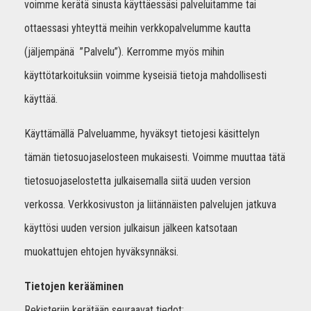
voimme kerätä sinusta käyttäessäsi palveluitamme tai
ottaessasi yhteyttä meihin verkkopalvelumme kautta
(jäljempänä ”Palvelu”). Kerromme myös mihin
käyttötarkoituksiin voimme kyseisiä tietoja mahdollisesti
käyttää.
Käyttämällä Palveluamme, hyväksyt tietojesi käsittelyn
tämän tietosuojaselosteen mukaisesti. Voimme muuttaa tätä
tietosuojaselostetta julkaisemalla siitä uuden version
verkossa. Verkkosivuston ja liitännäisten palvelujen jatkuva
käyttösi uuden version julkaisun jälkeen katsotaan
muokattujen ehtojen hyväksynnäksi.
Tietojen kerääminen
Rekisteriin kerätään seuraavat tiedot: