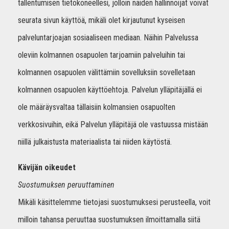
tallentumisen tietokoneellesi, jolloin näiden hallinnoijat voivat
seurata sivun käyttöä, mikäli olet kirjautunut kyseisen
palveluntarjoajan sosiaaliseen mediaan. Näihin Palvelussa
oleviin kolmannen osapuolen tarjoamiin palveluihin tai
kolmannen osapuolen välittämiin sovelluksiin sovelletaan
kolmannen osapuolen käyttöehtoja. Palvelun ylläpitäjällä ei
ole määräysvaltaa tällaisiin kolmansien osapuolten
verkkosivuihin, eikä Palvelun ylläpitäjä ole vastuussa mistään
niillä julkaistusta materiaalista tai niiden käytöstä.
Kävijän oikeudet
Suostumuksen peruuttaminen
Mikäli käsittelemme tietojasi suostumuksesi perusteella, voit
milloin tahansa peruuttaa suostumuksen ilmoittamalla siitä