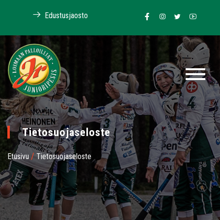
Edustusjaosto
Tietosuojaseloste
/
Etusivu
Tietosuojaseloste