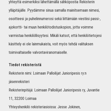
yhteyttä esimerkiksi lähettämällä sähköpostia Rekisterin
ylläpitäjälle. Pyydämme sinua samalla mainitsemaan nimesi,
osoitteesi ja puhelinnumerosi sekä liittämään viestiisi passi-,
ajokortti- tai muun henkilötodistuskopion, jotta voimme
varmistaa henkilöllisyytesi. Mikäli katsot, että henkilötietojesi
käsittely ei ole lainmukaista, voit myös tehdä valituksen
toimivaltaiselle valvontaviranomaiselle.
Tiedot rekisteristä
Rekisterin nimi: Loimaan Palloilijat Junioripesis ry:n
jäsenrekisteri
Rekisterinpitäjä: Loimaan Palloilijat Junioripesis ry, Juvantie
11, 32200 Loimaa
Yhteyshenkilö rekisteriasioissa: Jesse Jokinen,