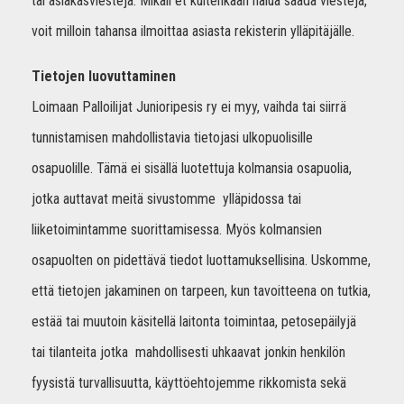
tai asiakasviestejä. Mikäli et kuitenkaan halua saada viestejä,
voit milloin tahansa ilmoittaa asiasta rekisterin ylläpitäjälle.
Tietojen luovuttaminen
Loimaan Palloilijat Junioripesis ry ei myy, vaihda tai siirrä
tunnistamisen mahdollistavia tietojasi ulkopuolisille
osapuolille. Tämä ei sisällä luotettuja kolmansia osapuolia,
jotka auttavat meitä sivustomme ylläpidossa tai
liiketoimintamme suorittamisessa. Myös kolmansien
osapuolten on pidettävä tiedot luottamuksellisina. Uskomme,
että tietojen jakaminen on tarpeen, kun tavoitteena on tutkia,
estää tai muutoin käsitellä laitonta toimintaa, petosepäilyjä
tai tilanteita jotka mahdollisesti uhkaavat jonkin henkilön
fyysistä turvallisuutta, käyttöehtojemme rikkomista sekä