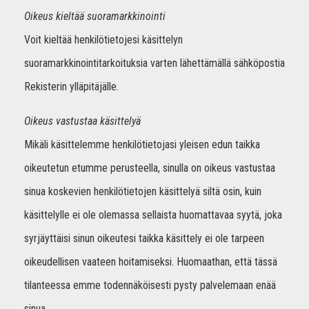
Oikeus kieltää suoramarkkinointi
Voit kieltää henkilötietojesi käsittelyn
suoramarkkinointitarkoituksia varten lähettämällä sähköpostia
Rekisterin ylläpitäjälle.
Oikeus vastustaa käsittelyä
Mikäli käsittelemme henkilötietojasi yleisen edun taikka
oikeutetun etumme perusteella, sinulla on oikeus vastustaa
sinua koskevien henkilötietojen käsittelyä siltä osin, kuin
käsittelylle ei ole olemassa sellaista huomattavaa syytä, joka
syrjäyttäisi sinun oikeutesi taikka käsittely ei ole tarpeen
oikeudellisen vaateen hoitamiseksi. Huomaathan, että tässä
tilanteessa emme todennäköisesti pysty palvelemaan enää
sinua.