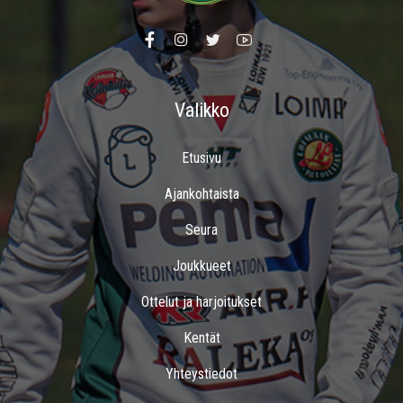
Valikko
Etusivu
Ajankohtaista
Seura
Joukkueet
Ottelut ja harjoitukset
Kentät
Yhteystiedot