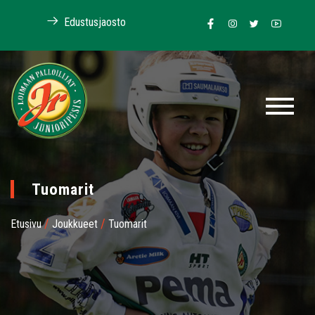
Edustusjaosto
Tuomarit
/
/
Etusivu
Joukkueet
Tuomarit