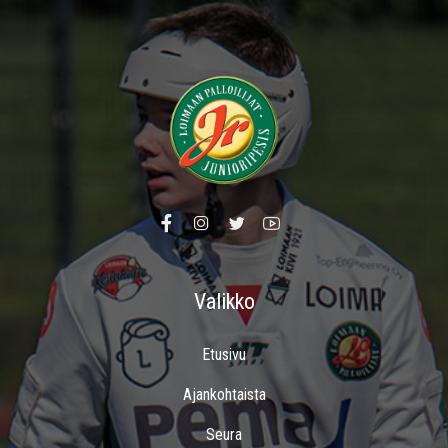
Valikko
Etusivu
Ajankohtaista
Seura